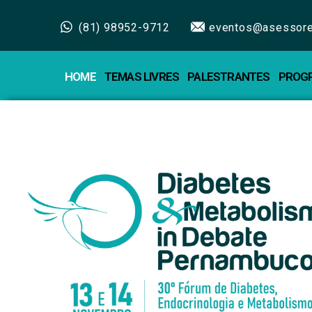
(81) 98952-9712
eventos@asessore
HOME
TEMAS LIVRES
PALESTRANTES
PROG