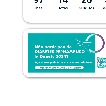
97
14
20
Dias
Horas
Minutos
S